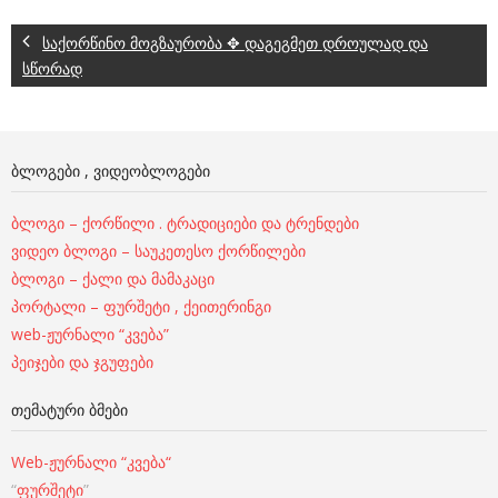
საქორწინო მოგზაურობა ✥ დაგეგმეთ დროულად და
სწორად
ᲑᲚᲝᲒᲔᲑᲘ , ᲕᲘᲓᲔᲝᲑᲚᲝᲒᲔᲑᲘ
ბლოგი – ქორწილი . ტრადიციები და ტრენდები
ვიდეო ბლოგი – საუკეთესო ქორწილები
ბლოგი – ქალი და მამაკაცი
პორტალი – ფურშეტი , ქეითერინგი
web-ჟურნალი “კვება”
პეიჯები და ჯგუფები
ᲗᲔᲛᲐᲢᲣᲠᲘ ᲑᲛᲔᲑᲘ
Web-ჟურნალი “კვება“
“
ფურშეტი
”