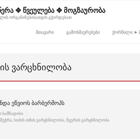
წერა ✥ წვეულება ✥ მოგზაურობა
ლის ორგანიზებისათვის გჭირდებათ
მთავარი
გამოხმაურებები
ქორწილი ➤ მ
ᲛᲘᲡ ᲕᲐᲠᲪᲮᲜᲘᲚᲝᲑᲐ
ᲜᲓᲐ ᲔᲬᲕᲘᲝᲡ ᲑᲐᲠᲑᲔᲠᲨᲝᲞᲡ
 სამზადისი
 შეჭრა
,
სიძის თმის ვარცხნილობა
,
წვერის ვარცხნილობა