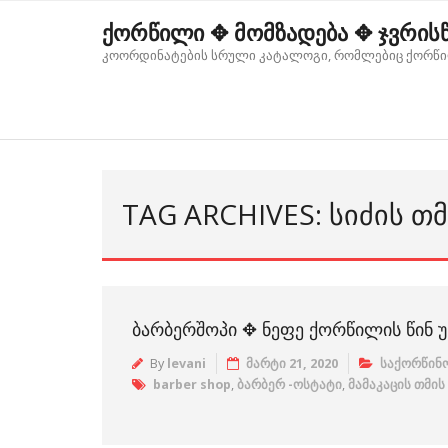
Skip
ქორწილი ✥ მომზადება ✥ ჯვრის
to
კოორდინატების სრული კატალოგი, რომლებიც ქორწი
content
TAG ARCHIVES: ᲡᲘᲫᲘᲡ Თ
ᲑᲐᲠᲑᲔᲠᲨᲝᲞᲘ ✥ ᲜᲔᲤᲔ ᲥᲝᲠᲬᲘᲚᲘᲡ ᲬᲘᲜ Უ
By
levani
მარტი 21, 2020
საქორწინო
barber shop
,
ბარბერ -ოსტატი
,
მამაკაცის თმის