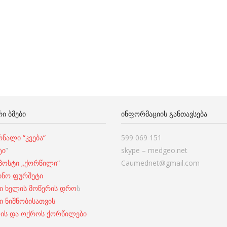
Ი ᲑᲛᲔᲑᲘ
ᲘᲜᲤᲝᲠᲛᲐᲪᲘᲘᲡ ᲒᲐᲜᲗᲐᲕᲡᲔᲑᲐ
ნალი “კვება“
599 069 151
ტი
”
skype – medgeo.net
-პოსტი „ქორწილი“
Caumednet@gmail.com
ინო ფურშეტი
ი ხელის მოწერის დრო
ს
ი ნიშნობისათვის
ის და ოქროს ქორწილები