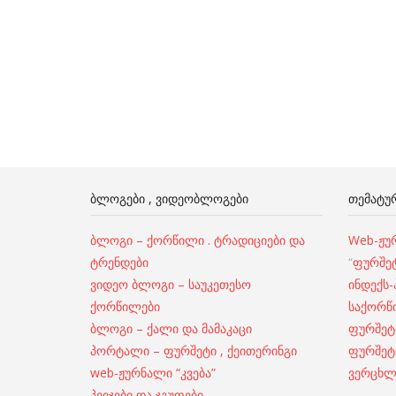
ᲑᲚᲝᲒᲔᲑᲘ , ᲕᲘᲓᲔᲝᲑᲚᲝᲒᲔᲑᲘ
ᲗᲔᲛᲐᲢᲣᲠ
ბლოგი – ქორწილი . ტრადიციები და
Web-ჟურ
ტრენდები
“
ფურშე
ვიდეო ბლოგი – საუკეთესო
ინდექს
ქორწილები
საქორწ
ბლოგი – ქალი და მამაკაცი
ფურშეტ
პორტალი – ფურშეტი , ქეითერინგი
ფურშეტ
web-ჟურნალი “კვება”
ვერცხლ
პეიჯები და ჯგუფები