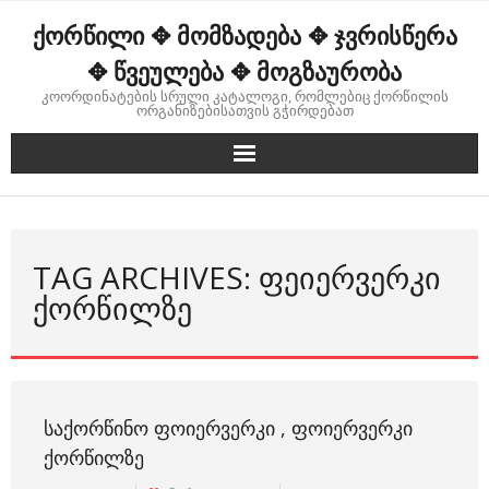
Skip
ქორწილი ✥ მომზადება ✥ ჯვრისწერა
to
content
✥ წვეულება ✥ მოგზაურობა
კოორდინატების სრული კატალოგი, რომლებიც ქორწილის
ორგანიზებისათვის გჭირდებათ
TAG ARCHIVES: ᲤᲔᲘᲔᲠᲕᲔᲠᲙᲘ
ᲥᲝᲠᲬᲘᲚᲖᲔ
ᲡᲐᲥᲝᲠᲬᲘᲜᲝ ᲤᲝᲘᲔᲠᲕᲔᲠᲙᲘ , ᲤᲝᲘᲔᲠᲕᲔᲠᲙᲘ
ᲥᲝᲠᲬᲘᲚᲖᲔ