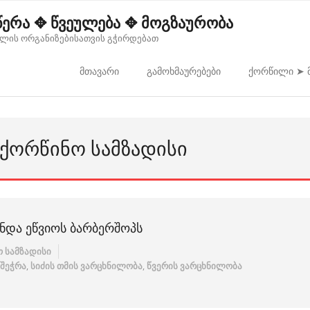
წერა ✥ წვეულება ✥ მოგზაურობა
ლის ორგანიზებისათვის გჭირდებათ
მთავარი
გამოხმაურებები
ქორწილი ➤ მ
ᲐᲥᲝᲠᲬᲘᲜᲝ ᲡᲐᲛᲖᲐᲓᲘᲡᲘ
ᲜᲓᲐ ᲔᲬᲕᲘᲝᲡ ᲑᲐᲠᲑᲔᲠᲨᲝᲞᲡ
 სამზადისი
 შეჭრა
,
სიძის თმის ვარცხნილობა
,
წვერის ვარცხნილობა