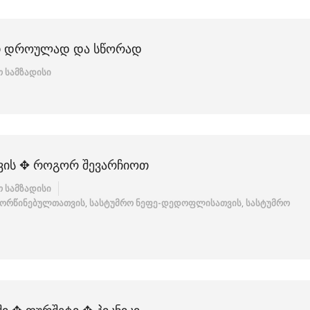
ᲔᲗ ᲓᲠᲝᲣᲚᲐᲓ ᲓᲐ ᲡᲬᲝᲠᲐᲓ
 სამზადისი
ᲕᲘᲡ ✥ ᲠᲝᲒᲝᲠ ᲨᲔᲕᲐᲠᲩᲘᲝᲗ
 სამზადისი
ქორწინებულთათვის
,
სასტუმრო ნეფე-დედოფლისათვის
,
სასტუმრო