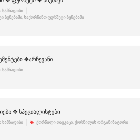
ᲨᲘ ✥ ᲤᲣᲠᲨᲔᲢᲘ ✥ ᲞᲘᲙᲜᲘᲙᲘ
 სამზადისი
ი ბუნებაში
,
საქორწინო ფურშეტი ბუნებაში
ᲛᲔᲜᲢᲔᲑᲘ ✥ᲐᲠᲩᲔᲕᲐᲜᲘ
 სამზადისი
ᲔᲑᲘ ✥ ᲡᲞᲔᲪᲘᲐᲚᲘᲡᲢᲔᲑᲘ
 სამზადისი
ქორწილი თავკაცი
,
ქორწილის ორგანიზატორი