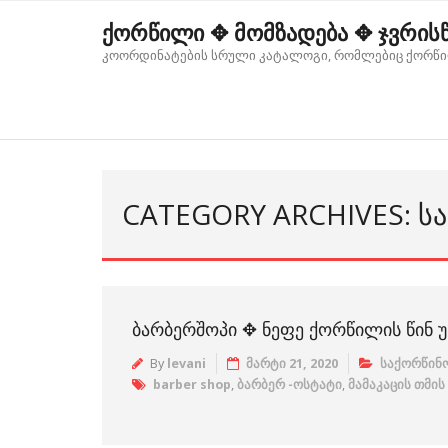
Skip
ქორწილი ✥ მომზადება ✥ ჯვრის
to
კოორდინატების სრული კატალოგი, რომლებიც ქორწი
content
CATEGORY ARCHIVES: Ს
ᲑᲐᲠᲑᲔᲠᲨᲝᲞᲘ ✥ ᲜᲔᲤᲔ ᲥᲝᲠᲬᲘᲚᲘᲡ ᲬᲘᲜ Უ
By
levani
მარტი 21, 2020
საქორწინო
barber shop
,
ბარბერ -ოსტატი
,
მამაკაცის თმის