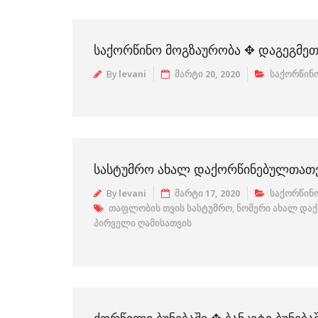
ᲡᲐᲥᲝᲠᲬᲘᲜᲝ ᲛᲝᲒᲖᲐᲣᲠᲝᲑᲐ ✥ ᲓᲐᲒᲔᲒᲛ
By
levani
მარტი 20, 2020
საქორწინო
ᲡᲐᲡᲢᲣᲛᲠᲝ ᲐᲮᲐᲚ ᲓᲐᲥᲝᲠᲬᲘᲜᲔᲑᲣᲚᲗᲐᲗ
By
levani
მარტი 17, 2020
საქორწინო
თაფლობის თვის სასტუმრო
,
ნომერი ახალ და
პირველი ღამისათვის