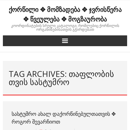
Skip
ქორწილი ✥ მომზადება ✥ ჯვრისწერა
to
content
✥ წვეულება ✥ მოგზაურობა
კოორდინატების სრული კატალოგი, რომლებიც ქორწილის
ორგანიზებისათვის გჭირდებათ
TAG ARCHIVES: ᲗᲐᲤᲚᲝᲑᲘᲡ
ᲗᲕᲘᲡ ᲡᲐᲡᲢᲣᲛᲠᲝ
ᲡᲐᲡᲢᲣᲛᲠᲝ ᲐᲮᲐᲚ ᲓᲐᲥᲝᲠᲬᲘᲜᲔᲑᲣᲚᲗᲐᲗᲕᲘᲡ ✥
ᲠᲝᲒᲝᲠ ᲨᲔᲕᲐᲠᲩᲘᲝᲗ